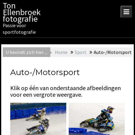
Skip
Ton
to
Ellenbroek
content
fotografie
Passie voor
sportfotografie
U bevindt zich hier ...
Home
Sport
Auto-/Motorsport
Auto-/Motorsport
Klik op één van onderstaande afbeeldingen
voor een vergrote weergave.