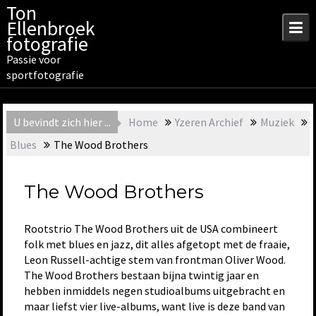
Skip
Ton
to
Ellenbroek
content
fotografie
Passie voor
sportfotografie
U bevindt zich hier ...
Home
Yzeren Archief
Muziek
Blues
The Wood Brothers
The Wood Brothers
Rootstrio The Wood Brothers uit de USA combineert
folk met blues en jazz, dit alles afgetopt met de fraaie,
Leon Russell-achtige stem van frontman Oliver Wood.
The Wood Brothers bestaan bijna twintig jaar en
hebben inmiddels negen studioalbums uitgebracht en
maar liefst vier live-albums, want live is deze band van