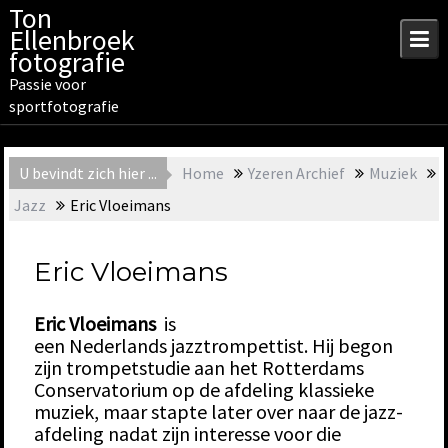
Skip
Ton
to
Ellenbroek
content
fotografie
Passie voor
sportfotografie
U bevindt zich hier ...
Home
Yzeren Archief
Muziek
Jazz
Eric Vloeimans
Eric Vloeimans
Eric Vloeimans
is
een Nederlands jazztrompettist. Hij begon
zijn trompetstudie aan het Rotterdams
Conservatorium op de afdeling klassieke
muziek, maar stapte later over naar de jazz-
afdeling nadat zijn interesse voor die