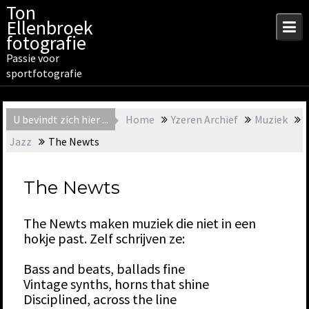
Skip
Ton
to
Ellenbroek
content
fotografie
Passie voor
sportfotografie
U bevindt zich hier ...
Home
Yzeren Archief
Muziek
Jazz
The Newts
The Newts
The Newts maken muziek die niet in een
hokje past. Zelf schrijven ze:
Bass and beats, ballads fine
Vintage synths, horns that shine
Disciplined, across the line