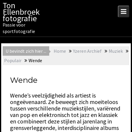
Skip
Ton
to
Ellenbroek
content
fotografie
Passie voor
sportfotografie
U bevindt zich hier ...
Home
Yzeren Archief
Muziek
Populair
Wende
Wende
Wende’s veelzijdigheid als artiest is
ongeëvenaard. Ze beweegt zich moeiteloos
tussen verschillende muziekstijlen, variërend
van pop en elektronisch tot jazz en klassiek
en combineert deze stijlen al jarenlang in
grensverleggende, interdisciplinaire albums