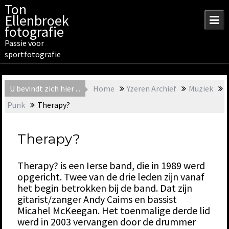
Skip
Ton
to
Ellenbroek
content
fotografie
Passie voor
sportfotografie
U bevindt zich hier ...
Home
Yzeren Archief
Muziek
Punk
Therapy?
Therapy?
Therapy? is een Ierse band, die in 1989 werd
opgericht. Twee van de drie leden zijn vanaf
het begin betrokken bij de band. Dat zijn
gitarist/zanger Andy Caims en bassist
Micahel McKeegan. Het toenmalige derde lid
werd in 2003 vervangen door de drummer