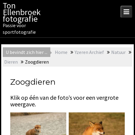
Skip
Ton
to
Ellenbroek
content
fotografie
Passie voor
sportfotografie
U bevindt zich hier ...
Home
Yzeren Archief
Natuur
Dieren
Zoogdieren
Zoogdieren
Klik op één van de foto’s voor een vergrote
weergave.