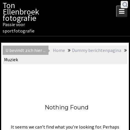
Skip
Ton
to
Ellenbroek
content
fotografie
Passie voor
sportfotografie
U bevindt zich hier ...
Home
Dummy berichtenpagina
Muziek
Nothing Found
It seems we can’t find what you’re looking for. Perhaps