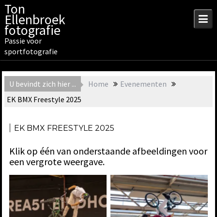
Skip
Ton
to
Ellenbroek
content
fotografie
Passie voor
sportfotografie
U bevindt zich hier ...
Home
Evenementen
EK BMX Freestyle 2025
EK BMX FREESTYLE 2025
Klik op één van onderstaande afbeeldingen voor
een vergrote weergave.